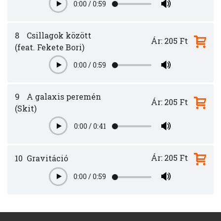
0:00
/
0:59
Play
8
Csillagok között
Ár: 205 Ft
(feat. Fekete Bori)
0:00
/
0:59
Play
9
A galaxis peremén
Ár: 205 Ft
(Skit)
0:00
/
0:41
Play
Ár: 205 Ft
10
Gravitáció
0:00
/
0:59
Play