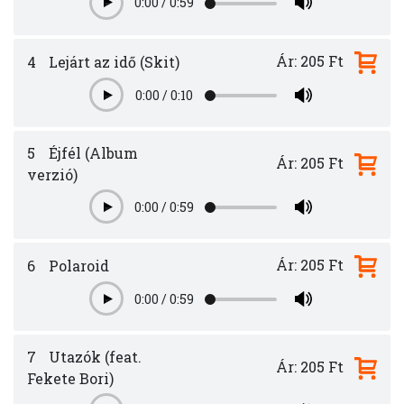
0:00
/
0:59
Play
Ár: 205 Ft
4
Lejárt az idő (Skit)
0:00
/
0:10
Play
5
Éjfél (Album
Ár: 205 Ft
verzió)
0:00
/
0:59
Play
Ár: 205 Ft
6
Polaroid
0:00
/
0:59
Play
7
Utazók (feat.
Ár: 205 Ft
Fekete Bori)