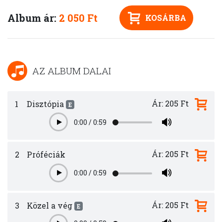
Album ár:
2 050 Ft
KOSÁRBA
AZ ALBUM DALAI
Ár: 205 Ft
1
Disztópia
E
0:00
/
0:59
Play
Ár: 205 Ft
2
Próféciák
0:00
/
0:59
Play
Ár: 205 Ft
3
Közel a vég
E