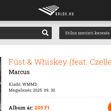
Stílus szerinti keresés
Füst & Whiskey (feat. Czell
Marcus
Kiadó: WMMD
Megjelenés: 2025. 09. 30.
Album ár:
205 Ft