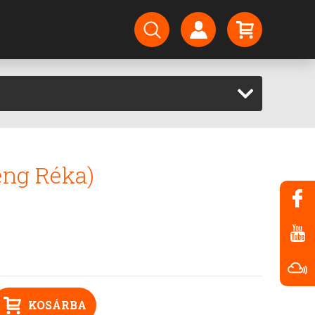
eng Réka)
KOSÁRBA