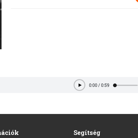
0:00
/
0:59
Play
mációk
Segítség