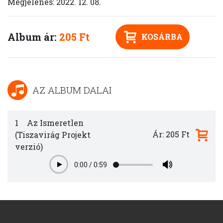
Megjelenés: 2022. 12. 08.
Album ár:
205 Ft
KOSÁRBA
AZ ALBUM DALAI
1
Az Ismeretlen
Ár: 205 Ft
(Tiszavirág Projekt
verzió)
0:00
/
0:59
Play