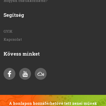
Hogyan csatlakozhatsz?
Segítség
GYIK
Kapcsolat
Kövess minket
A honlapon hozzáférhetővé tett zenei művek