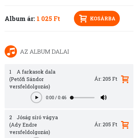
Album ár:
1 025 Ft
KOSÁRBA
AZ ALBUM DALAI
1
A farkasok dala
Ár: 205 Ft
(Petőfi Sándor
versfeldolgozás)
0:00
/
0:46
Play
2
Jóság síró vágya
Ár: 205 Ft
(Ady Endre
versfeldolgozás)