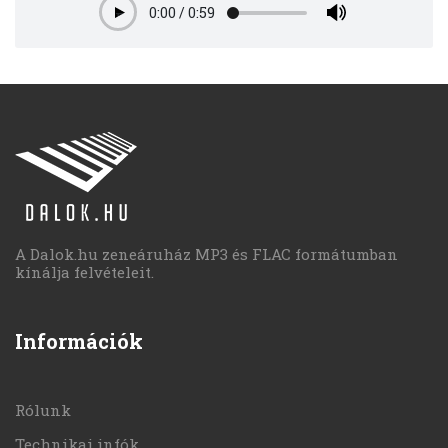
0:00
/
0:59
Play
A Dalok.hu zeneáruház MP3 és FLAC formátumban
kínálja felvételeit.
Információk
Rólunk
Technikai infók