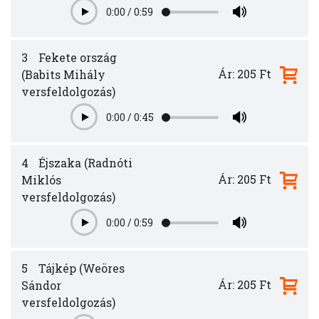
0:00
/
0:59
Play
3
Fekete ország
Ár: 205 Ft
(Babits Mihály
versfeldolgozás)
0:00
/
0:45
Play
4
Éjszaka (Radnóti
Ár: 205 Ft
Miklós
versfeldolgozás)
0:00
/
0:59
Play
5
Tájkép (Weöres
Ár: 205 Ft
Sándor
versfeldolgozás)