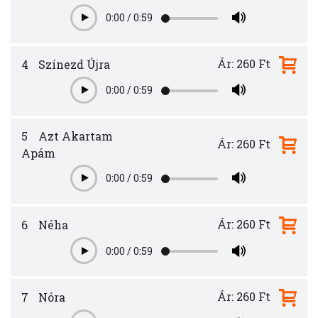
0:00
/
0:59
Play
Ár: 260 Ft
4
Színezd Újra
0:00
/
0:59
Play
5
Azt Akartam
Ár: 260 Ft
Apám
0:00
/
0:59
Play
Ár: 260 Ft
6
Néha
0:00
/
0:59
Play
Ár: 260 Ft
7
Nóra