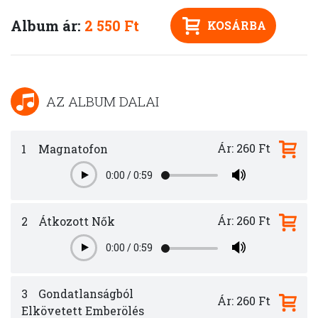
Album ár:
2 550 Ft
KOSÁRBA
AZ ALBUM DALAI
Ár: 260 Ft
1
Magnatofon
0:00
/
0:59
Play
Ár: 260 Ft
2
Átkozott Nők
0:00
/
0:59
Play
3
Gondatlanságból
Ár: 260 Ft
Elkövetett Emberölés