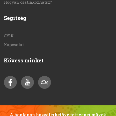
Hogyan csatlakozhatsz?
Segítség
GYIK
Kapcsolat
Kövess minket
A honlapon hozzáférhetővé tett zenei művek