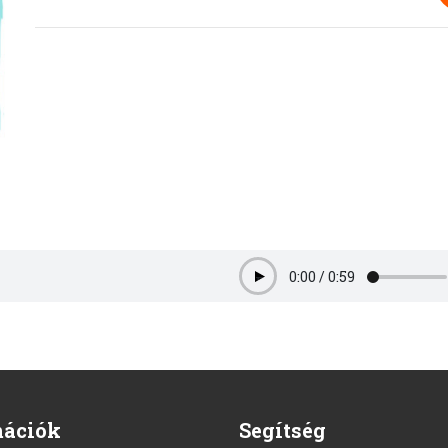
0:00
/
0:59
Play
mációk
Segítség