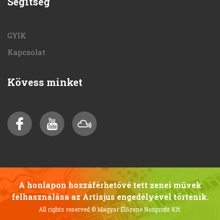
Segítség
GYIK
Kapcsolat
Kövess minket
A honlapon hozzáférhetővé tett zenei művek
felhasználása az Artisjus engedélyével történik.
All rights reserved
© Magyar Élőzene Nonprofit Kft.