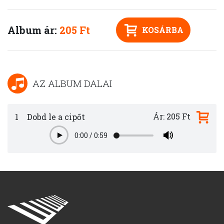
Album ár:
205 Ft
KOSÁRBA
AZ ALBUM DALAI
Ár: 205 Ft
1
Dobd le a cipőt
0:00
/
0:59
Play