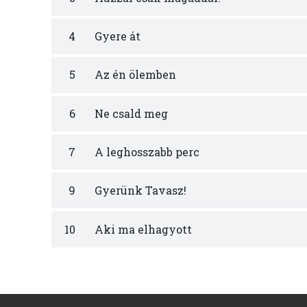
4
Gyere át
5
Az én ölemben
6
Ne csald meg
7
A leghosszabb perc
9
Gyerünk Tavasz!
10
Aki ma elhagyott