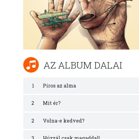
AZ ALBUM DALAI
1
Piros az alma
2
Mit ér?
2
Volna-e kedved?
3
Húzzál csak magaddal!