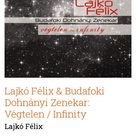
Lajkó Félix & Budafoki
Dohnányi Zenekar:
Végtelen / Infinity
Lajkó Félix