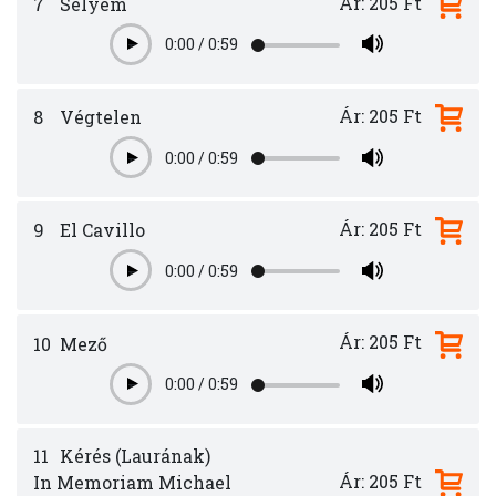
Ár: 205 Ft
7
Selyem
0:00
/
0:59
Play
Ár: 205 Ft
8
Végtelen
0:00
/
0:59
Play
Ár: 205 Ft
9
El Cavillo
0:00
/
0:59
Play
Ár: 205 Ft
10
Mező
0:00
/
0:59
Play
11
Kérés (Laurának)
Ár: 205 Ft
In Memoriam Michael