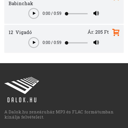
Babinchak
0:00
/
0:59
Play
Ár: 205 Ft
12
Vigadó
0:00
/
0:59
Play
A Dalok.hu zeneáruház MP3 és FLAC formátumban
kínálja felvételeit.