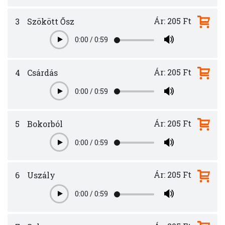
Ár: 205 Ft
3
Szökött Ősz
0:00
/
0:59
Play
Ár: 205 Ft
4
Csárdás
0:00
/
0:59
Play
Ár: 205 Ft
5
Bokorból
0:00
/
0:59
Play
Ár: 205 Ft
6
Uszály
0:00
/
0:59
Play