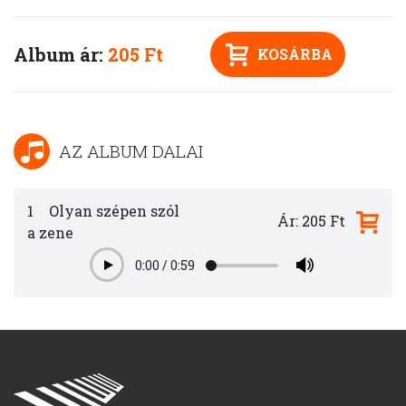
Album ár:
205 Ft
KOSÁRBA
AZ ALBUM DALAI
1
Olyan szépen szól
Ár: 205 Ft
a zene
0:00
/
0:59
Play