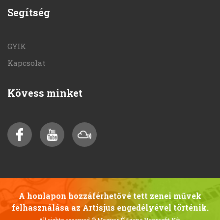
Segítség
GYIK
Kapcsolat
Kövess minket
A honlapon hozzáférhetővé tett zenei művek
felhasználása az Artisjus engedélyével történik.