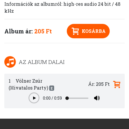
Információk az albumról: high-res audio 24 bit / 48
kHz
Album ár:
205 Ft
KOSÁRBA
AZ ALBUM DALAI
1
Völner Zsúr
Ár: 205 Ft
(Hivatalos Party)
E
0:00
/
0:59
Play