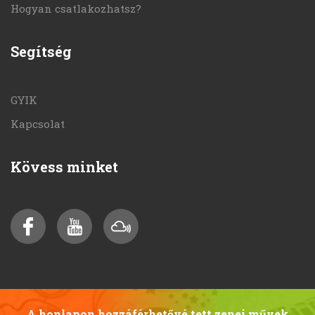
Hogyan csatlakozhatsz?
Segítség
GYIK
Kapcsolat
Kövess minket
A honlapon hozzáférhetővé tett zenei művek