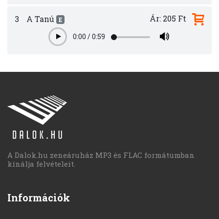
Ár: 205 Ft
3
A Tanú
E
0:00
/
0:59
Play
A Dalok.hu zeneáruház MP3 és FLAC formátumban
kínálja felvételeit.
Információk