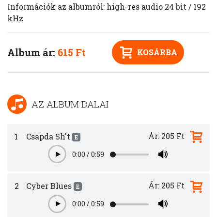
Információk az albumról: high-res audio 24 bit / 192
kHz
Album ár:
615 Ft
KOSÁRBA
AZ ALBUM DALAI
Ár: 205 Ft
1
Csapda Sh't
E
0:00
/
0:59
Play
Ár: 205 Ft
2
Cyber Blues
E
0:00
/
0:59
Play