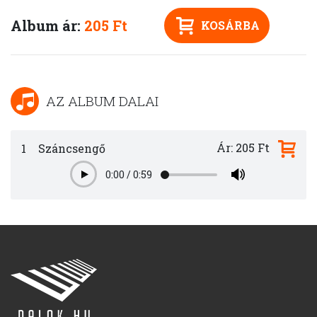
Album ár:
205 Ft
KOSÁRBA
AZ ALBUM DALAI
Ár: 205 Ft
1
Száncsengő
0:00
/
0:59
Play