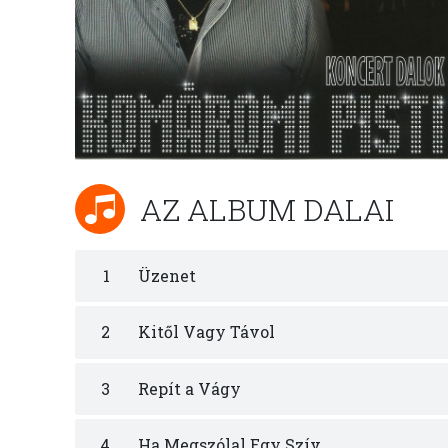
AZ ALBUM DALAI
1
Üzenet
2
Kitől Vagy Távol
3
Repít a Vágy
4
Ha Megszólal Egy Szív