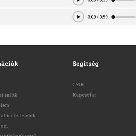
Play
0:00
/
0:59
Play
mációk
Segítség
GYIK
i infók
Kapcsolat
elem
álási feltételek
zum