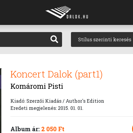
Stílus szerinti keresés
Koncert Dalok (part1)
Komáromi Pisti
Kiadó: Szerzői Kiadás / Author's Edition
Eredeti megjelenés: 2015. 01. 01.
Album ár:
2 050 Ft