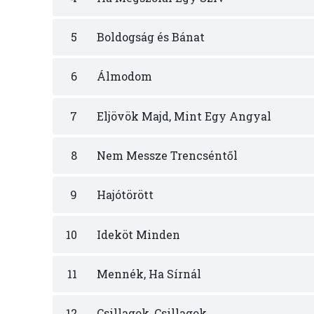
5
Boldogság és Bánat
6
Álmodom
7
Eljövök Majd, Mint Egy Angyal
8
Nem Messze Trencséntől
9
Hajótörött
10
Ideköt Minden
11
Mennék, Ha Sírnál
12
Csillagok, Csillagok