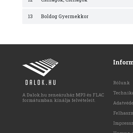
13
Boldog Gyermekkor
Infor
Rólunk
Technika
A Dalok.hu zeneáruház MP3 és FLAC
formátumban kínálja felvételeit.
Adatvéd
Felhaszn
Impress