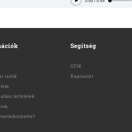
0:00
/
0:59
Play
mációk
Segítség
GYIK
i infók
Kapcsolat
elem
álási feltételek
zum
csatlakozhatsz?