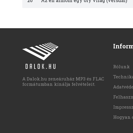
20
Az én álmom egy oly világ (versdal)
Infor
Rólunk
Technika
A Dalok.hu zeneáruház MP3 és FLAC
formátumban kínálja felvételeit.
Adatvéd
Felhaszn
Impress
Hogyan 