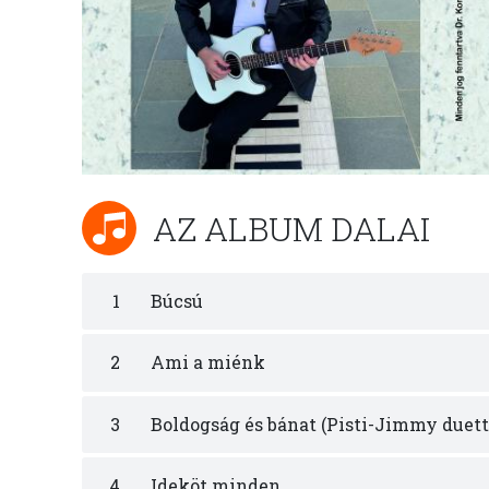
AZ ALBUM DALAI
1
Búcsú
2
Ami a miénk
3
Boldogság és bánat (Pisti-Jimmy duett
4
Ideköt minden