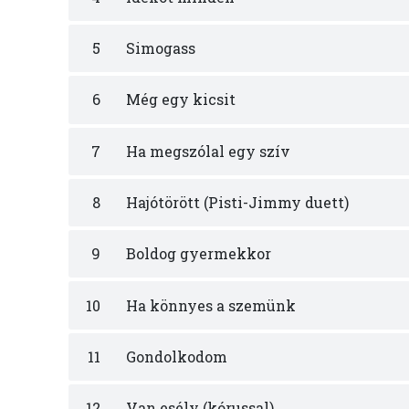
5
Simogass
6
Még egy kicsit
7
Ha megszólal egy szív
8
Hajótörött (Pisti-Jimmy duett)
9
Boldog gyermekkor
10
Ha könnyes a szemünk
11
Gondolkodom
12
Van esély (kórussal)