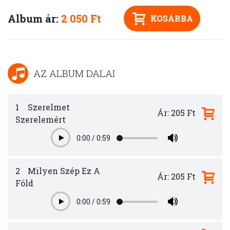
Album ár:
2 050 Ft
KOSÁRBA
AZ ALBUM DALAI
1
Szerelmet
Ár: 205 Ft
Szerelemért
0:00
/
0:59
Play
2
Milyen Szép Ez A
Ár: 205 Ft
Föld
0:00
/
0:59
Play