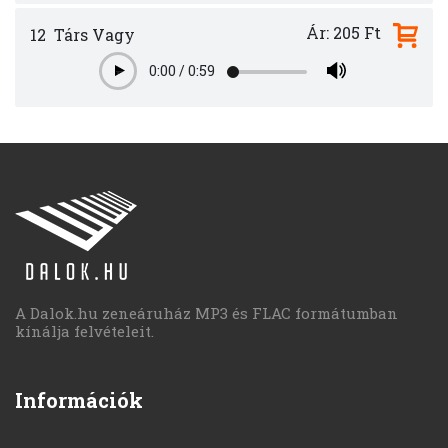
Ár: 205 Ft
12
Társ Vagy
0:00
/
0:59
Play
A Dalok.hu zeneáruház MP3 és FLAC formátumban
kínálja felvételeit.
Információk