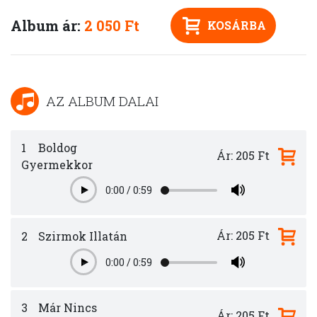
Album ár:
2 050 Ft
KOSÁRBA
AZ ALBUM DALAI
1
Boldog
Ár: 205 Ft
Gyermekkor
0:00
/
0:59
Play
Ár: 205 Ft
2
Szirmok Illatán
0:00
/
0:59
Play
3
Már Nincs
Ár: 205 Ft