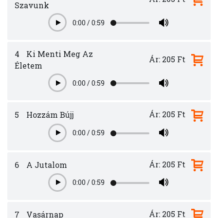
Szavunk
0:00
/
0:59
Play
4
Ki Menti Meg Az
Ár: 205 Ft
Életem
0:00
/
0:59
Play
Ár: 205 Ft
5
Hozzám Bújj
0:00
/
0:59
Play
Ár: 205 Ft
6
A Jutalom
0:00
/
0:59
Play
Ár: 205 Ft
7
Vasárnap