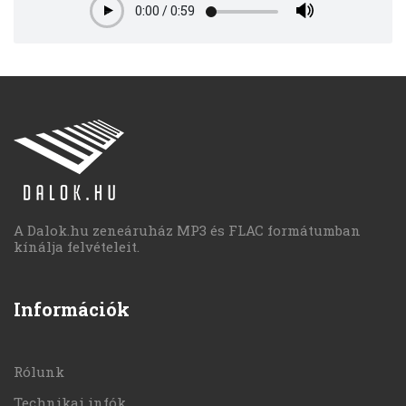
0:00
/
0:59
Play
A Dalok.hu zeneáruház MP3 és FLAC formátumban
kínálja felvételeit.
Információk
Rólunk
Technikai infók