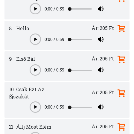
0:00
/
0:59
Play
Ár: 205 Ft
8
Hello
0:00
/
0:59
Play
Ár: 205 Ft
9
Első Bál
0:00
/
0:59
Play
10
Csak Ezt Az
Ár: 205 Ft
Éjszakát
0:00
/
0:59
Play
Ár: 205 Ft
11
Állj Most Elém