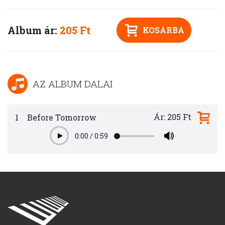
Album ár:
205 Ft
KOSÁRBA
AZ ALBUM DALAI
Ár: 205 Ft
1
Before Tomorrow
0:00
/
0:59
Play