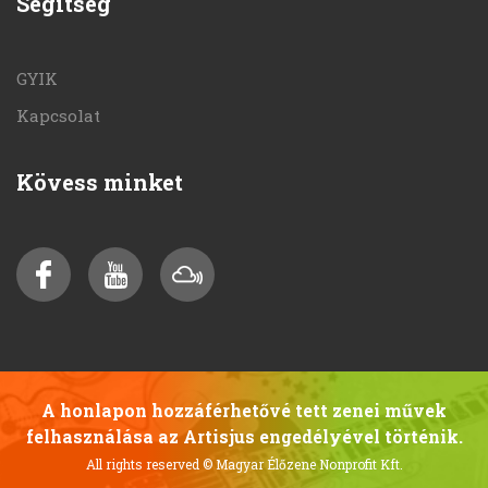
Segítség
GYIK
Kapcsolat
Kövess minket
A honlapon hozzáférhetővé tett zenei művek
felhasználása az Artisjus engedélyével történik.
All rights reserved
© Magyar Élőzene Nonprofit Kft.