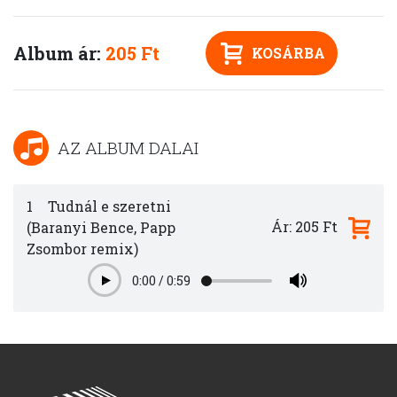
Album ár:
205 Ft
KOSÁRBA
AZ ALBUM DALAI
1
Tudnál e szeretni
Ár: 205 Ft
(Baranyi Bence, Papp
Zsombor remix)
0:00
/
0:59
Play