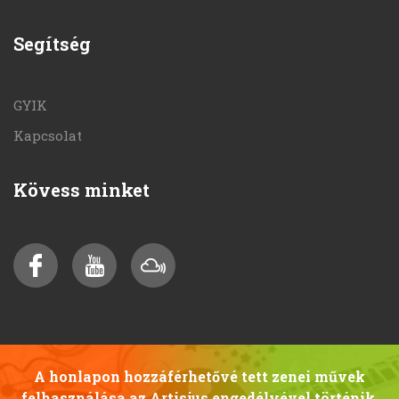
Segítség
GYIK
Kapcsolat
Kövess minket
A honlapon hozzáférhetővé tett zenei művek
felhasználása az Artisjus engedélyével történik.