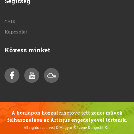
Segítség
GYIK
Kapcsolat
Kövess minket
A honlapon hozzáférhetővé tett zenei művek
felhasználása az Artisjus engedélyével történik.
All rights reserved
© Magyar Élőzene Nonprofit Kft.