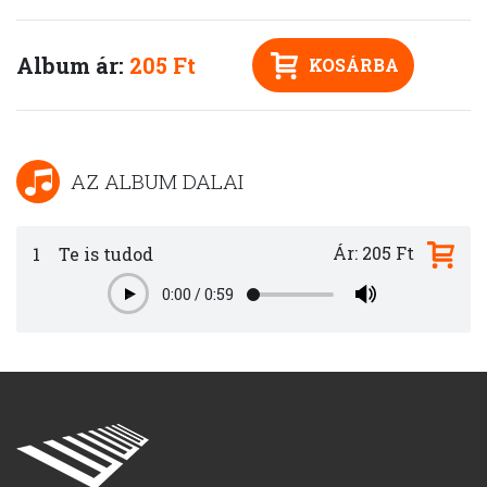
Album ár:
205 Ft
KOSÁRBA
AZ ALBUM DALAI
Ár: 205 Ft
1
Te is tudod
0:00
/
0:59
Play