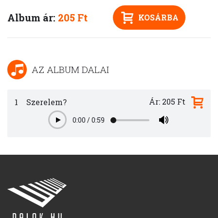
Album ár:
205 Ft
KOSÁRBA
AZ ALBUM DALAI
Ár: 205 Ft
1
Szerelem?
0:00
/
0:59
Play