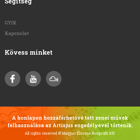
Segítség
GYIK
Kapcsolat
Kövess minket
A honlapon hozzáférhetővé tett zenei művek
felhasználása az Artisjus engedélyével történik.
All rights reserved
© Magyar Élőzene Nonprofit Kft.