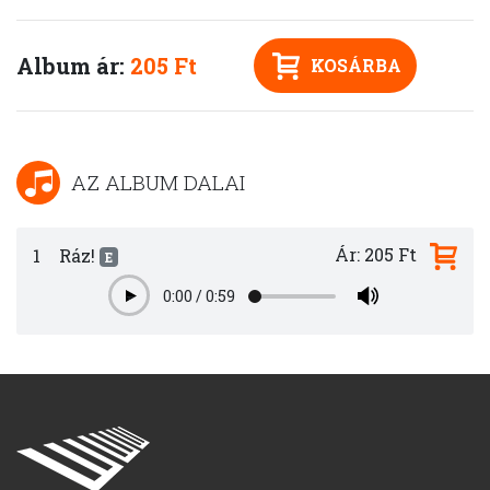
Album ár:
205 Ft
KOSÁRBA
AZ ALBUM DALAI
Ár: 205 Ft
1
Ráz!
E
0:00
/
0:59
Play