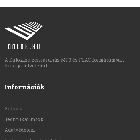
A Dalok.hu zeneáruház MP3 és FLAC formátumban
kínálja felvételeit.
Információk
Rólunk
Technikai infók
Adatvédelem