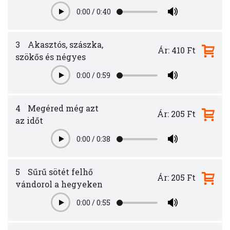
0:00
/
0:40
Play
3
Akasztós, szászka,
Ár: 410 Ft
szökős és négyes
0:00
/
0:59
Play
4
Megéred még azt
Ár: 205 Ft
az időt
0:00
/
0:38
Play
5
Sűrű sötét felhő
Ár: 205 Ft
vándorol a hegyeken
0:00
/
0:55
Play