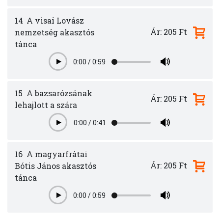
14
A visai Lovász
Ár: 205 Ft
nemzetség akasztós
tánca
0:00
/
0:59
Play
15
A bazsarózsának
Ár: 205 Ft
lehajlott a szára
0:00
/
0:41
Play
16
A magyarfrátai
Ár: 205 Ft
Bótis János akasztós
tánca
0:00
/
0:59
Play