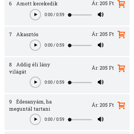
Ár: 205 Ft
6
Amott kerekedik
0:00
/
0:59
Play
Ár: 205 Ft
7
Akasztós
0:00
/
0:59
Play
8
Addig éli lány
Ár: 205 Ft
világát
0:00
/
0:59
Play
9
Édesanyám, ha
Ár: 205 Ft
meguntál tartani
0:00
/
0:59
Play