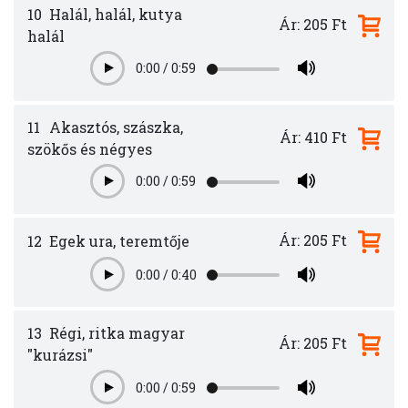
10
Halál, halál, kutya
Ár: 205 Ft
halál
0:00
/
0:59
Play
11
Akasztós, szászka,
Ár: 410 Ft
szökős és négyes
0:00
/
0:59
Play
Ár: 205 Ft
12
Egek ura, teremtője
0:00
/
0:40
Play
13
Régi, ritka magyar
Ár: 205 Ft
"kurázsi"
0:00
/
0:59
Play