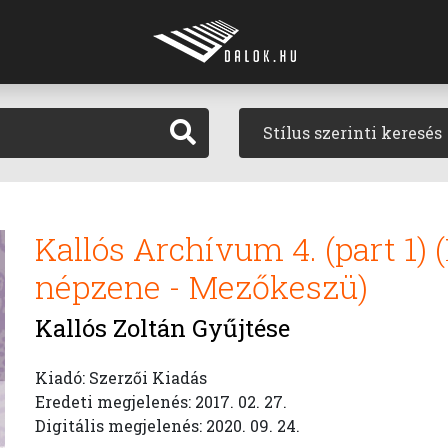
Stílus szerinti keresés
Kallós Archívum 4. (part 1
népzene - Mezőkeszü)
Kallós Zoltán Gyűjtése
Kiadó: Szerzői Kiadás
Eredeti megjelenés: 2017. 02. 27.
Digitális megjelenés: 2020. 09. 24.