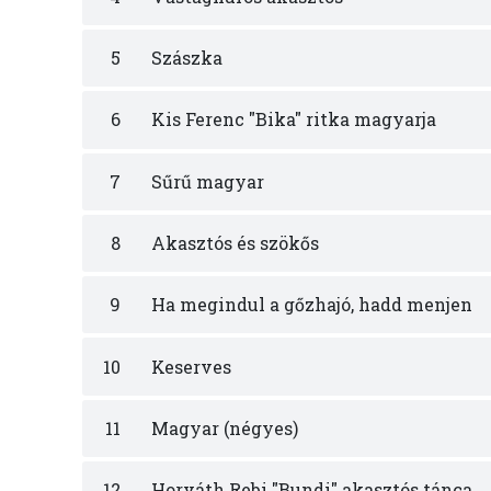
5
Szászka
6
Kis Ferenc "Bika" ritka magyarja
7
Sűrű magyar
8
Akasztós és szökős
9
Ha megindul a gőzhajó, hadd menjen
10
Keserves
11
Magyar (négyes)
12
Horváth Rebi "Bundi" akasztós tánca