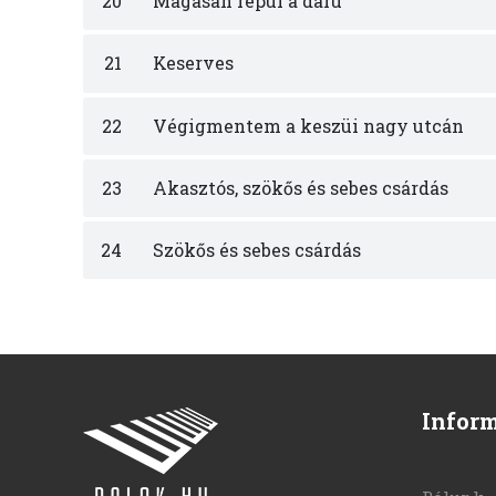
20
Magasan repül a daru
21
Keserves
22
Végigmentem a keszüi nagy utcán
23
Akasztós, szökős és sebes csárdás
24
Szökős és sebes csárdás
Infor