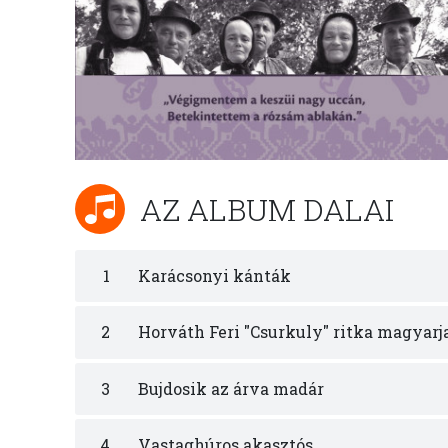
AZ ALBUM DALAI
1
Karácsonyi kánták
2
Horváth Feri "Csurkuly" ritka magyarj
3
Bujdosik az árva madár
4
Vastaghúros akasztós