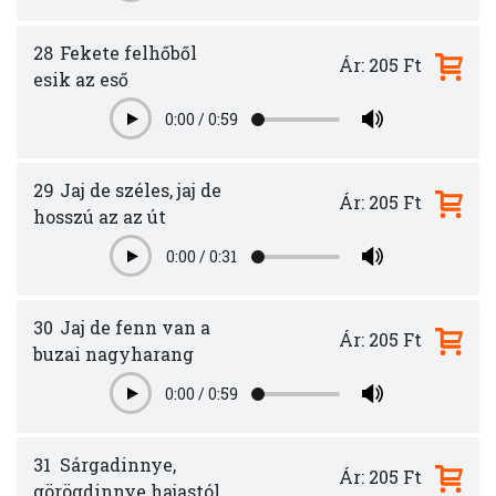
28
Fekete felhőből
Ár: 205 Ft
esik az eső
0:00
/
0:59
Play
29
Jaj de széles, jaj de
Ár: 205 Ft
hosszú az az út
0:00
/
0:31
Play
30
Jaj de fenn van a
Ár: 205 Ft
buzai nagyharang
0:00
/
0:59
Play
31
Sárgadinnye,
Ár: 205 Ft
görögdinnye hajastól