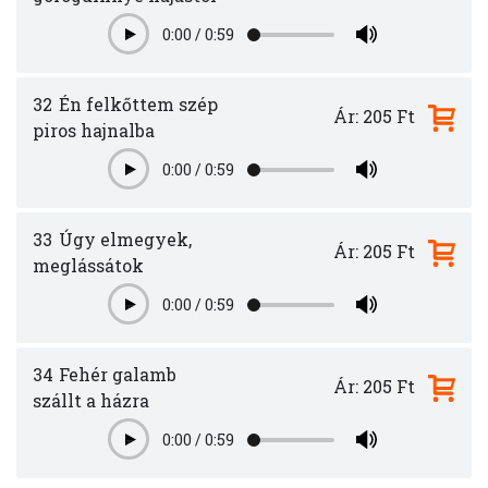
0:00
/
0:59
Play
32
Én felkőttem szép
Ár: 205 Ft
piros hajnalba
0:00
/
0:59
Play
33
Úgy elmegyek,
Ár: 205 Ft
meglássátok
0:00
/
0:59
Play
34
Fehér galamb
Ár: 205 Ft
szállt a házra
0:00
/
0:59
Play