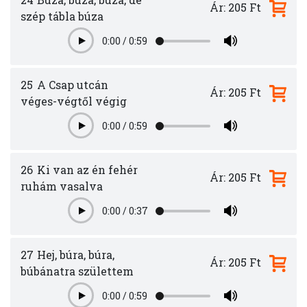
Ár: 205 Ft
szép tábla búza
0:00
/
0:59
Play
25
A Csap utcán
Ár: 205 Ft
véges-végtől végig
0:00
/
0:59
Play
26
Ki van az én fehér
Ár: 205 Ft
ruhám vasalva
0:00
/
0:37
Play
27
Hej, búra, búra,
Ár: 205 Ft
búbánatra születtem
0:00
/
0:59
Play