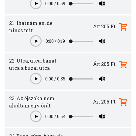
0:00
/
0:59
Play
21
Ihatnám én, de
Ár: 205 Ft
nincs mit
0:00
/
0:19
Play
22
Utca, utca, bánat
Ár: 205 Ft
utca a buzai utca
0:00
/
0:55
Play
23
Az éjszaka nem
Ár: 205 Ft
aludtam egy órát
0:00
/
0:54
Play
24
Búza, búza, búza, de