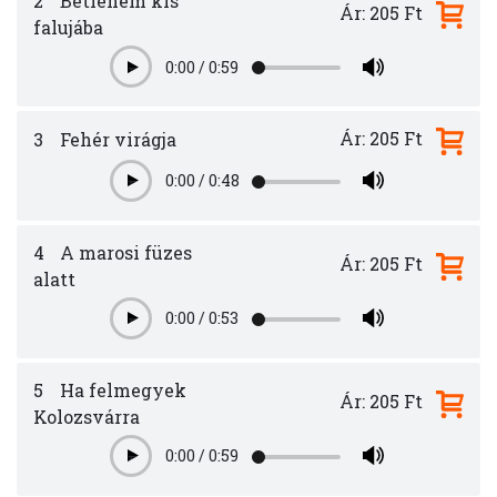
2
Betlehem kis
Ár: 205 Ft
falujába
0:00
/
0:59
Play
Ár: 205 Ft
3
Fehér virágja
0:00
/
0:48
Play
4
A marosi füzes
Ár: 205 Ft
alatt
0:00
/
0:53
Play
5
Ha felmegyek
Ár: 205 Ft
Kolozsvárra
0:00
/
0:59
Play