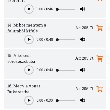
szeretett
0:00
/
0:46
Play
14
Mikor mentem a
Ár: 205 Ft
falumból kifelé
0:00
/
0:48
Play
15
A kékesi
Ár: 205 Ft
sorozószobába
0:00
/
0:43
Play
16
Megy a vonat
Ár: 205 Ft
Bukarestbe
0:00
/
0:30
Play