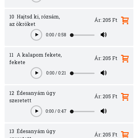
10
Hajtsd ki, rózsám,
Ár: 205 Ft
az ökröket
0:00
/
0:58
Play
11
A kalapom fekete,
Ár: 205 Ft
fekete
0:00
/
0:21
Play
12
Édesanyám úgy
Ár: 205 Ft
szeretett
0:00
/
0:47
Play
13
Édesanyám úgy
Ár: 205 Ft