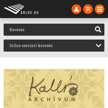
Stílus szerinti keresés