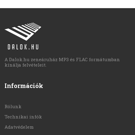
A Dalok.hu zeneáruház MP3 és FLAC formátumban
kínálja felvételeit.
Információk
Rólunk
Technikai infók
Adatvédelem