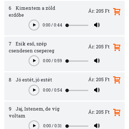
6
Kimentem a zöld
Ár: 205 Ft
erdőbe
0:00
/
0:44
Play
7
Esik eső, szép
Ár: 205 Ft
csendesen csepereg
0:00
/
0:59
Play
Ár: 205 Ft
8
Jó estét, jó estét
0:00
/
0:54
Play
9
Jaj, Istenem, de víg
Ár: 205 Ft
voltam
0:00
/
0:31
Play