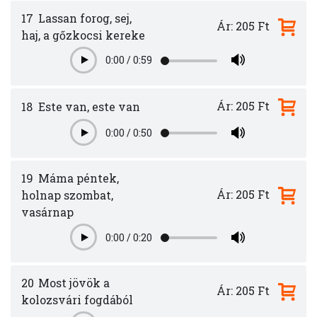
17
Lassan forog, sej,
Ár: 205 Ft
haj, a gőzkocsi kereke
0:00
/
0:59
Play
Ár: 205 Ft
18
Este van, este van
0:00
/
0:50
Play
19
Máma péntek,
Ár: 205 Ft
holnap szombat,
vasárnap
0:00
/
0:20
Play
20
Most jövök a
Ár: 205 Ft
kolozsvári fogdából