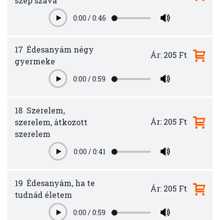
szép szava
0:00
/
0:46
Play
17
Édesanyám négy
Ár: 205 Ft
gyermeke
0:00
/
0:59
Play
18
Szerelem,
Ár: 205 Ft
szerelem, átkozott
szerelem
0:00
/
0:41
Play
19
Édesanyám, ha te
Ár: 205 Ft
tudnád életem
0:00
/
0:59
Play