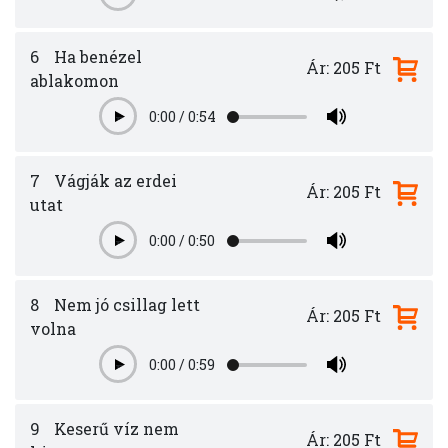
6
Ha benézel
Ár: 205 Ft
ablakomon
0:00
/
0:54
Play
7
Vágják az erdei
Ár: 205 Ft
utat
0:00
/
0:50
Play
8
Nem jó csillag lett
Ár: 205 Ft
volna
0:00
/
0:59
Play
9
Keserű víz nem
Ár: 205 Ft