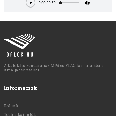
0:00
/
0:59
Play
A Dalok.hu zeneáruház MP3 és FLAC formátumban
kínálja felvételeit.
Információk
Rólunk
Technikai infók