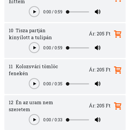
hittem
0:00
/
0:59
Play
10
Tisza partján
Ár: 205 Ft
kinyílott a tulipán
0:00
/
0:59
Play
11
Kolozsvári tömlöc
Ár: 205 Ft
fenekén
0:00
/
0:35
Play
12
Én az uram nem
Ár: 205 Ft
szeretem
0:00
/
0:33
Play