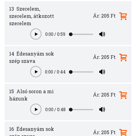
13
Szerelem,
Ár: 205 Ft
szerelem, átkozott
szerelem
0:00
/
0:59
Play
14
Édesanyám sok
Ár: 205 Ft
szép szava
0:00
/
0:44
Play
15
Alsó soron a mi
Ár: 205 Ft
házunk
0:00
/
0:48
Play
16
Édesanyám sok
Ár: 205 Ft