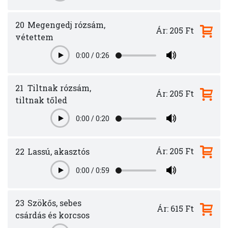
20
Megengedj rózsám,
Ár: 205 Ft
vétettem
0:00
/
0:26
Play
21
Tiltnak rózsám,
Ár: 205 Ft
tiltnak tőled
0:00
/
0:20
Play
Ár: 205 Ft
22
Lassú, akasztós
0:00
/
0:59
Play
23
Szökős, sebes
Ár: 615 Ft
csárdás és korcsos