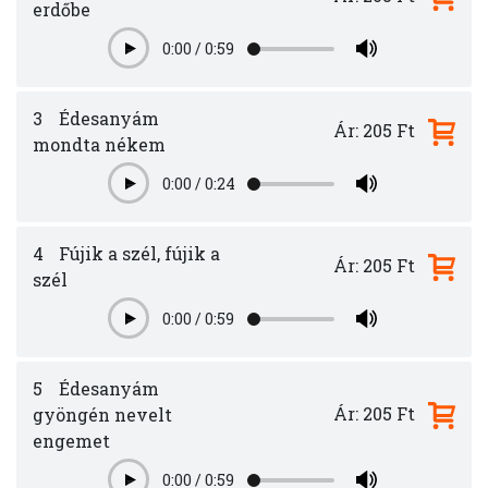
erdőbe
0:00
/
0:59
Play
3
Édesanyám
Ár: 205 Ft
mondta nékem
0:00
/
0:24
Play
4
Fújik a szél, fújik a
Ár: 205 Ft
szél
0:00
/
0:59
Play
5
Édesanyám
Ár: 205 Ft
gyöngén nevelt
engemet
0:00
/
0:59
Play