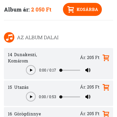
Album ár:
2 050 Ft
KOSÁRBA
AZ ALBUM DALAI
14
Dunakeszi,
Ár: 205 Ft
Komárom
0:00
/
0:17
Play
Ár: 205 Ft
15
Utazás
0:00
/
0:53
Play
Ár: 205 Ft
16
Görögdinnye