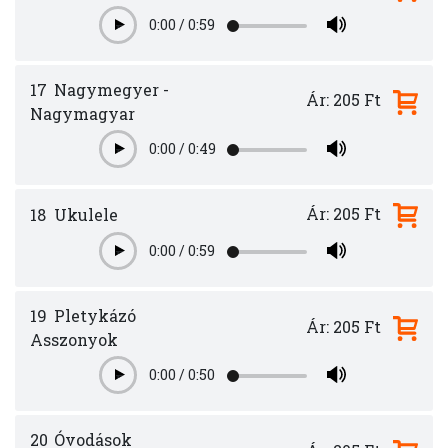
0:00
/
0:59
Play
17
Nagymegyer -
Ár: 205 Ft
Nagymagyar
0:00
/
0:49
Play
Ár: 205 Ft
18
Ukulele
0:00
/
0:59
Play
19
Pletykázó
Ár: 205 Ft
Asszonyok
0:00
/
0:50
Play
20
Óvodások