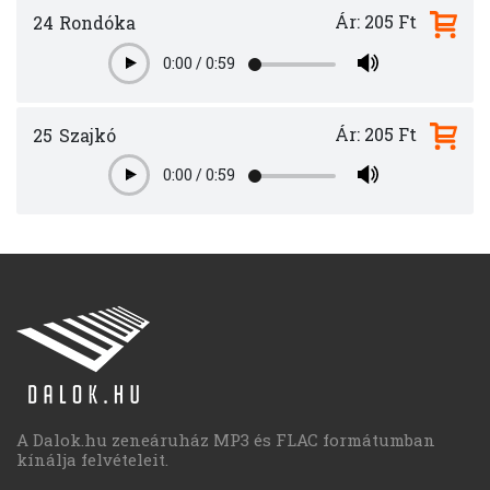
Ár: 205 Ft
24
Rondóka
0:00
/
0:59
Play
Ár: 205 Ft
25
Szajkó
0:00
/
0:59
Play
A Dalok.hu zeneáruház MP3 és FLAC formátumban
kínálja felvételeit.