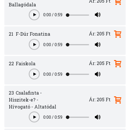
Ár: 205 Ft
Ballagódala
0:00
/
0:59
Play
Ár: 205 Ft
21
F-Dúr Fonatina
0:00
/
0:59
Play
Ár: 205 Ft
22
Faiskola
0:00
/
0:59
Play
23
Csalafinta -
Ár: 205 Ft
Hiszitek-e? -
Hívogató - Altatódal
0:00
/
0:59
Play