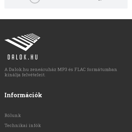
A Dalok.hu zeneáruház MP3 és FLAC formátumban
kínálja felvételeit.
Információk
Rólunk
Technikai infók