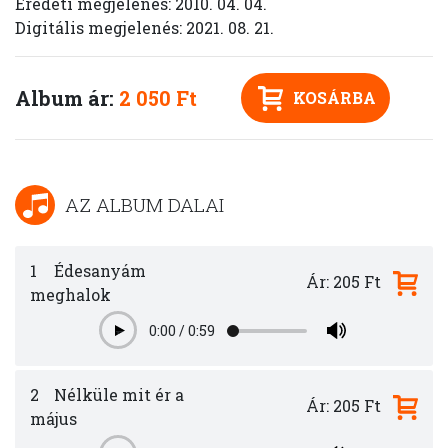
Eredeti megjelenés: 2010. 04. 04.
Digitális megjelenés: 2021. 08. 21.
Album ár:
2 050 Ft
KOSÁRBA
AZ ALBUM DALAI
1
Édesanyám
Ár: 205 Ft
meghalok
0:00
/
0:59
Play
2
Nélküle mit ér a
Ár: 205 Ft
május