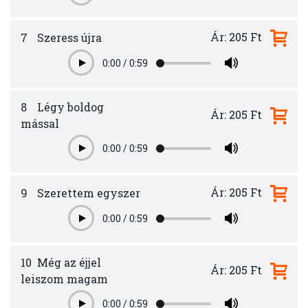
Ár: 205 Ft
7
Szeress újra
0:00
/
0:59
Play
8
Légy boldog
Ár: 205 Ft
mással
0:00
/
0:59
Play
Ár: 205 Ft
9
Szerettem egyszer
0:00
/
0:59
Play
10
Még az éjjel
Ár: 205 Ft
leiszom magam
0:00
/
0:59
Play