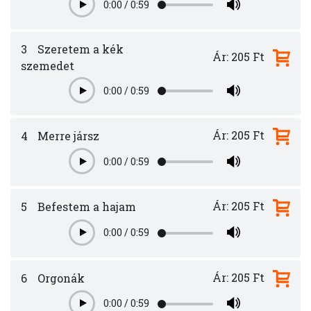
0:00
/
0:59
Play
3
Szeretem a kék
Ár: 205 Ft
szemedet
0:00
/
0:59
Play
Ár: 205 Ft
4
Merre jársz
0:00
/
0:59
Play
Ár: 205 Ft
5
Befestem a hajam
0:00
/
0:59
Play
Ár: 205 Ft
6
Orgonák
0:00
/
0:59
Play