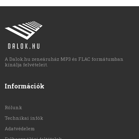
A Dalok.hu zeneáruház MP3 és FLAC formátumban
kínálja felvételeit.
Információk
Rólunk
Technikai infók
Adatvédelem
Felhasználási feltételek