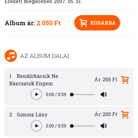
Eredeti megjelenés: 2007. 05. 01.
Album ár:
2 050 Ft
KOSÁRBA
AZ ALBUM DALAI
1
Rendőrbácsik Ne
Ár: 205 Ft
Bántsatok Engem
0:00
/
0:59
Play
Ár: 205 Ft
2
Gonosz Lány
0:00
/
0:59
Play