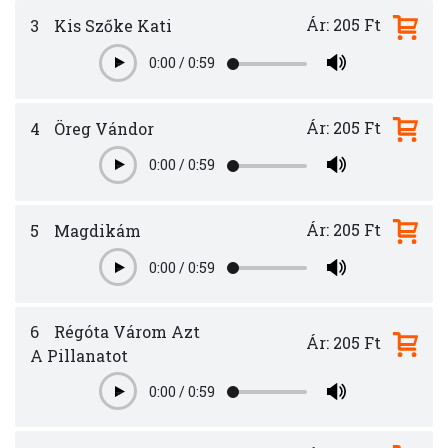
Ár: 205 Ft
3
Kis Szőke Kati
0:00
/
0:59
Play
Ár: 205 Ft
4
Öreg Vándor
0:00
/
0:59
Play
Ár: 205 Ft
5
Magdikám
0:00
/
0:59
Play
6
Régóta Várom Azt
Ár: 205 Ft
A Pillanatot
0:00
/
0:59
Play