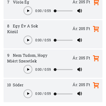
Ár: 205 Ft
7
Vörös Ég
0:00
/
0:59
Play
8
Egy Év A Sok
Ár: 205 Ft
Közül
0:00
/
0:59
Play
9
Nem Tudom, Hogy
Ár: 205 Ft
Miért Szeretlek
0:00
/
0:59
Play
Ár: 205 Ft
10
Sóder
0:00
/
0:59
Play