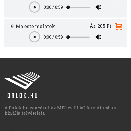
0:00
/
0:59
Play
Ár: 205 Ft
19
Ma este mulatok
0:00
/
0:59
Play
A Dalok.hu zeneáruház MP3 és FLAC formátumban
kínálja felvételeit.