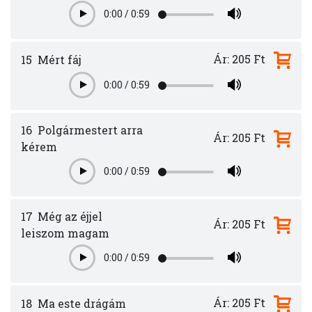
0:00
/
0:59
Play
Ár: 205 Ft
15
Mért fáj
0:00
/
0:59
Play
16
Polgármestert arra
Ár: 205 Ft
kérem
0:00
/
0:59
Play
17
Még az éjjel
Ár: 205 Ft
leiszom magam
0:00
/
0:59
Play
Ár: 205 Ft
18
Ma este drágám