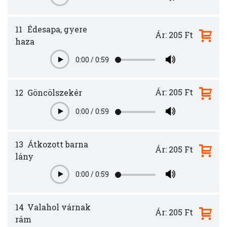
11
Édesapa, gyere
Ár: 205 Ft
haza
0:00
/
0:59
Play
Ár: 205 Ft
12
Göncölszekér
0:00
/
0:59
Play
13
Átkozott barna
Ár: 205 Ft
lány
0:00
/
0:59
Play
14
Valahol várnak
Ár: 205 Ft
rám