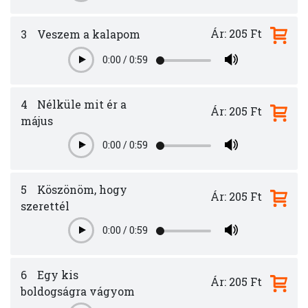
Ár: 205 Ft
3
Veszem a kalapom
0:00
/
0:59
Play
4
Nélküle mit ér a
Ár: 205 Ft
május
0:00
/
0:59
Play
5
Köszönöm, hogy
Ár: 205 Ft
szerettél
0:00
/
0:59
Play
6
Egy kis
Ár: 205 Ft
boldogságra vágyom