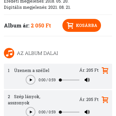
Eredeti megjelenés: 2018. 05. 20.
Digitális megjelenés: 2021. 08. 21.
Album ár:
2 050 Ft
KOSÁRBA
AZ ALBUM DALAI
Ár: 205 Ft
1
Üzenem a széllel
0:00
/
0:59
Play
2
Szép lányok,
Ár: 205 Ft
asszonyok
0:00
/
0:59
Play