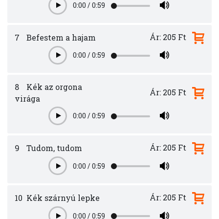
0:00
/
0:59
Play
Ár: 205 Ft
7
Befestem a hajam
0:00
/
0:59
Play
8
Kék az orgona
Ár: 205 Ft
virága
0:00
/
0:59
Play
Ár: 205 Ft
9
Tudom, tudom
0:00
/
0:59
Play
Ár: 205 Ft
10
Kék szárnyú lepke
0:00
/
0:59
Play