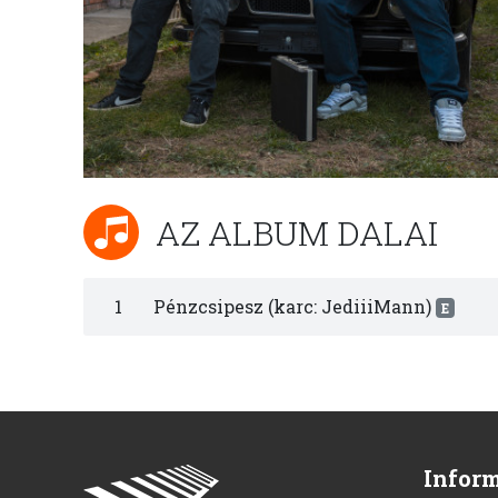
AZ ALBUM DALAI
1
Pénzcsipesz (karc: JediiiMann)
E
Infor