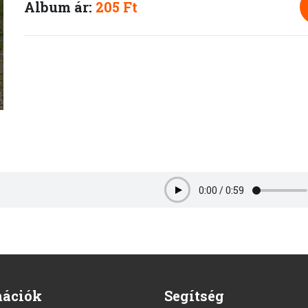
Album ár:
205 Ft
0:00
/
0:59
Play
mációk
Segítség