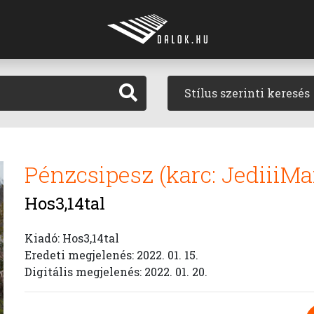
Stílus szerinti keresés
Pénzcsipesz (karc: JediiiM
Hos3,14tal
Kiadó: Hos3,14tal
Eredeti megjelenés: 2022. 01. 15.
Digitális megjelenés: 2022. 01. 20.