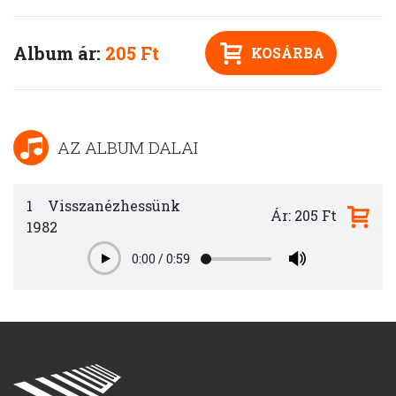
Album ár:
205 Ft
KOSÁRBA
AZ ALBUM DALAI
1
Visszanézhessünk
Ár: 205 Ft
1982
0:00
/
0:59
Play