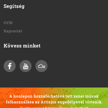
Segítség
GYIK
Kapcsolat
Kövess minket
A honlapon hozzáférhetővé tett zenei művek
felhasználása az Artisjus engedélyével történik.