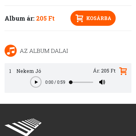
Album ár:
205 Ft
KOSÁRBA
AZ ALBUM DALAI
Ár: 205 Ft
1
Nekem Jó
0:00
/
0:59
Play