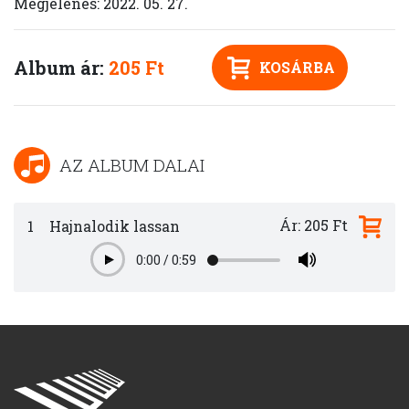
Megjelenés: 2022. 05. 27.
Album ár:
205 Ft
KOSÁRBA
AZ ALBUM DALAI
Ár: 205 Ft
1
Hajnalodik lassan
0:00
/
0:59
Play