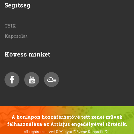
Segítség
GYIK
Kapcsolat
Kövess minket
A honlapon hozzáférhetővé tett zenei művek
felhasználása az Artisjus engedélyével történik.
All rights reserved
© Magyar Élőzene Nonprofit Kft.