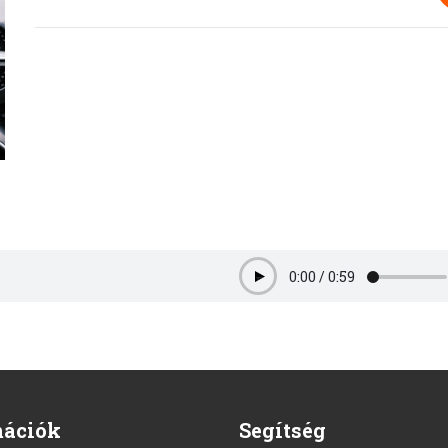
0:00
/
0:59
Play
mációk
Segítség