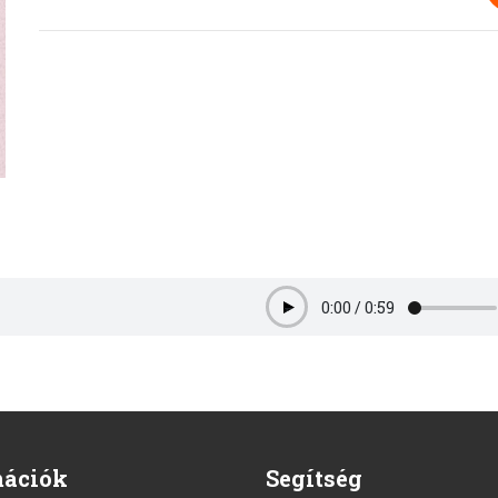
0:00
/
0:59
Play
mációk
Segítség