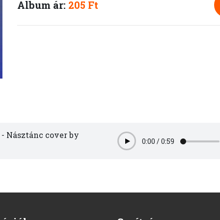
Album ár:
205 Ft
 - Násztánc cover by
0:00
/
0:59
Play