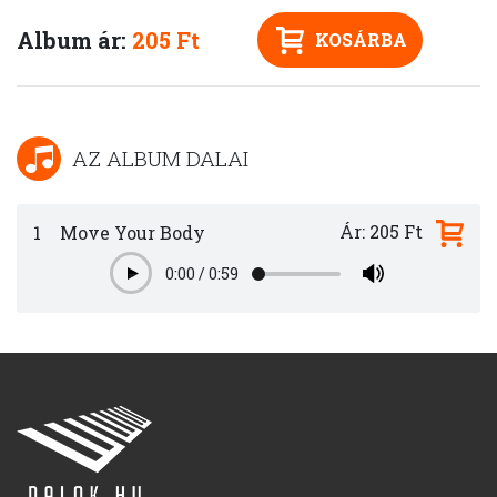
Album ár:
205 Ft
KOSÁRBA
AZ ALBUM DALAI
Ár: 205 Ft
1
Move Your Body
0:00
/
0:59
Play