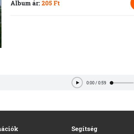
Album ár:
205 Ft
0:00
/
0:59
Play
mációk
Segítség