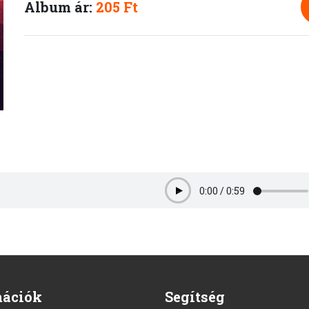
Album ár:
205 Ft
0:00
/
0:59
Play
mációk
Segítség