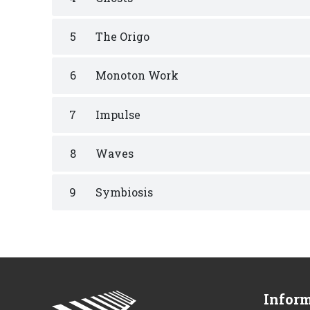
5
The Origo
6
Monoton Work
7
Impulse
8
Waves
9
Symbiosis
Infor