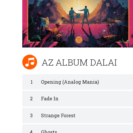
AZ ALBUM DALAI
1
Opening (Analog Mania)
2
Fade In
3
Strange Forest
4
Ghosts