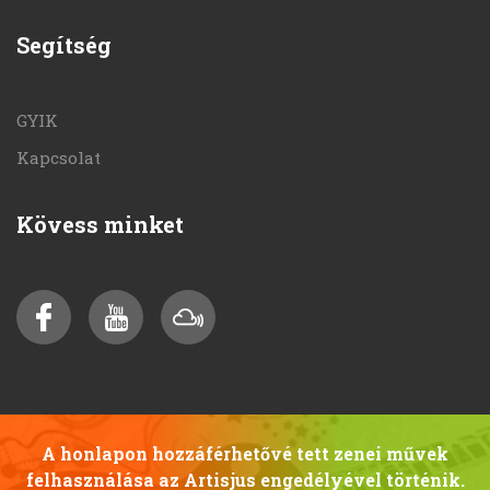
Segítség
GYIK
Kapcsolat
Kövess minket
A honlapon hozzáférhetővé tett zenei művek
felhasználása az Artisjus engedélyével történik.