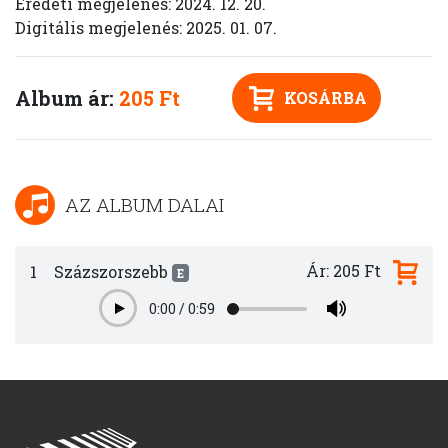
Eredeti megjelenés: 2024. 12. 20.
Digitális megjelenés: 2025. 01. 07.
Album ár:
205 Ft
KOSÁRBA
AZ ALBUM DALAI
Ár: 205 Ft
1
Százszorszebb
E
0:00
/
0:59
Play