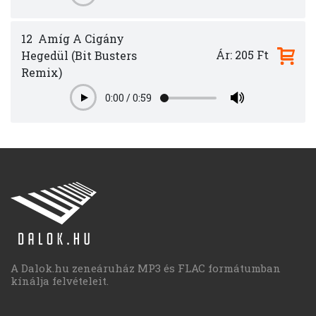
12
Amíg A Cigány
Ár: 205 Ft
Hegedül (Bit Busters
Remix)
0:00
/
0:59
Play
A Dalok.hu zeneáruház MP3 és FLAC formátumban
kínálja felvételeit.