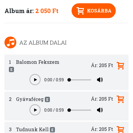
Album ár:
2 050 Ft
KOSÁRBA
AZ ALBUM DALAI
1
Balomon Fekszem
Ár: 205 Ft
E
0:00
/
0:59
Play
Ár: 205 Ft
2
Gyávaféreg
E
0:00
/
0:59
Play
Ár: 205 Ft
3
Tudnunk Kell
E