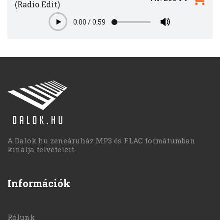
(Radio Edit)
0:00
/
0:59
Play
A Dalok.hu zeneáruház MP3 és FLAC formátumban
kínálja felvételeit.
Információk
Rólunk