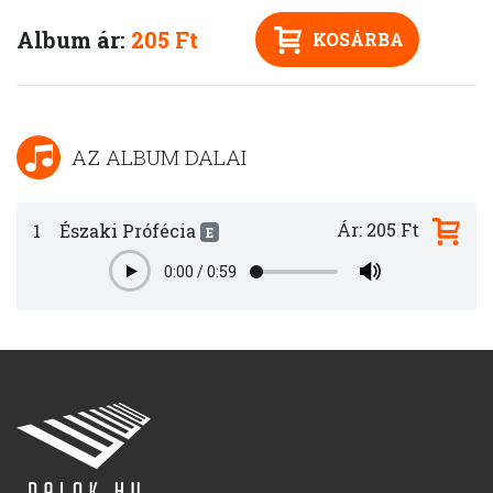
Album ár:
205 Ft
KOSÁRBA
AZ ALBUM DALAI
Ár: 205 Ft
1
Északi Prófécia
E
0:00
/
0:59
Play