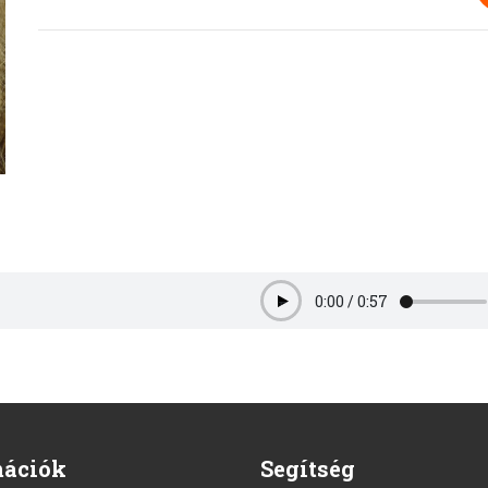
0:00
/
0:57
Play
mációk
Segítség