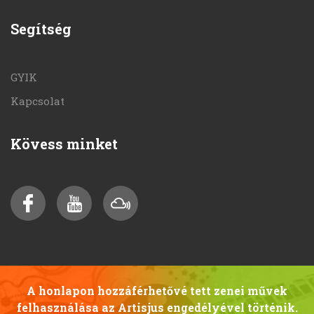
Segítség
GYIK
Kapcsolat
Kövess minket
A honlapon hozzáférhetővé tett zenei művek
felhasználása az Artisjus engedélyével történik.