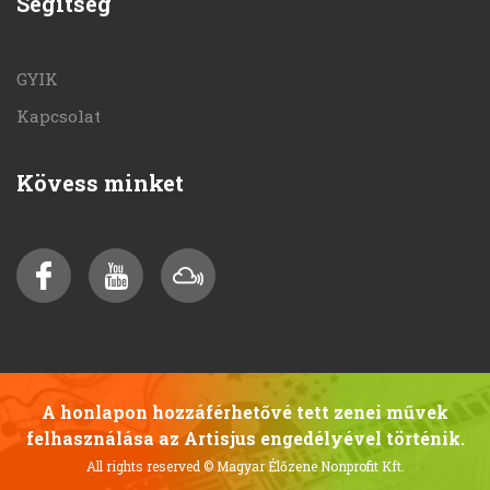
Segítség
GYIK
Kapcsolat
Kövess minket
A honlapon hozzáférhetővé tett zenei művek
felhasználása az Artisjus engedélyével történik.
All rights reserved
© Magyar Élőzene Nonprofit Kft.