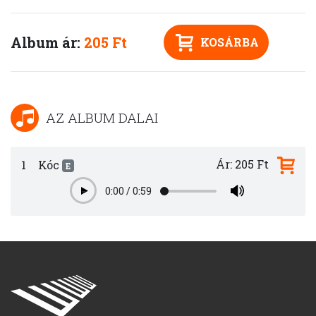
Album ár:
205 Ft
KOSÁRBA
AZ ALBUM DALAI
Ár: 205 Ft
1
Kóc
E
0:00
/
0:59
Play