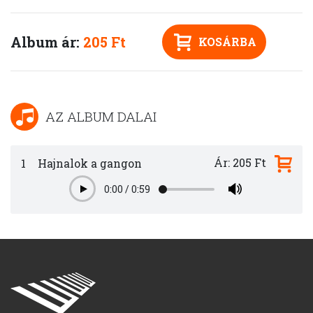
Album ár:
205 Ft
KOSÁRBA
AZ ALBUM DALAI
Ár: 205 Ft
1
Hajnalok a gangon
0:00
/
0:59
Play