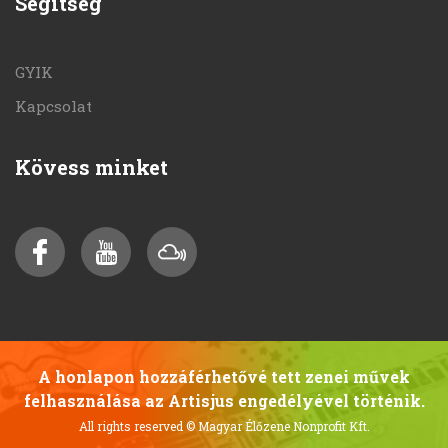
Segítség
GYIK
Kapcsolat
Kövess minket
A honlapon hozzáférhetővé tett zenei művek
felhasználása az Artisjus engedélyével történik.
All rights reserved
© Magyar Élőzene Nonprofit Kft.