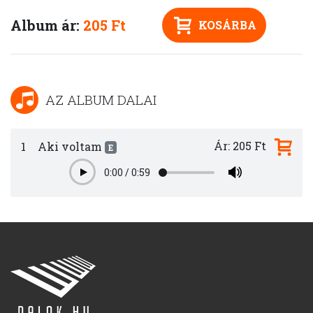
Album ár:
205 Ft
KOSÁRBA
AZ ALBUM DALAI
Ár: 205 Ft
1
Aki voltam
E
0:00
/
0:59
Play